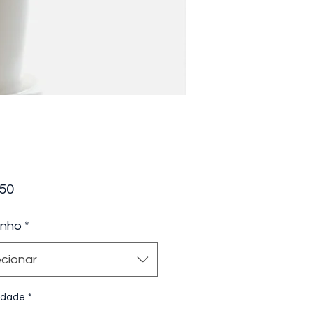
Preço
,50
nho
*
ecionar
idade
*