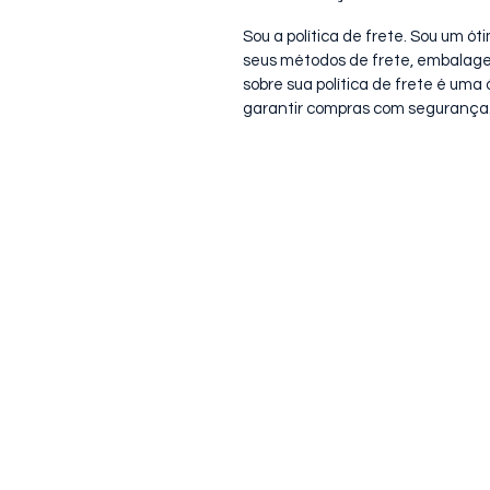
Sou a política de frete. Sou um ó
seus métodos de frete, embalage
sobre sua política de frete é um
garantir compras com segurança
Endereço
Rua Bruno Filgueira, 369, Sala 705, C