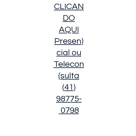
CLICAN
DO
AQUI
(Presen
cial ou
Telecon
sulta)
(41)
98775-
0798