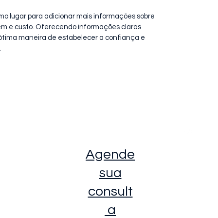
timo lugar para adicionar mais informações sobre
m e custo. Oferecendo informações claras
a ótima maneira de estabelecer a confiança e
.
Contat
Seguir
o
uritiba - PR
Agende
sua
consult
a